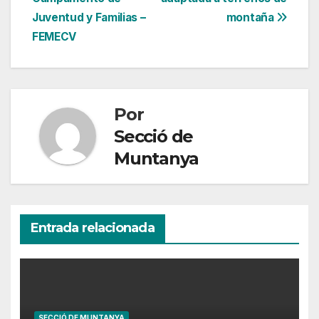
de
Juventud y Familias –
montaña
entradas
FEMECV
Por
Secció de
Muntanya
Entrada relacionada
SECCIÓ DE MUNTANYA