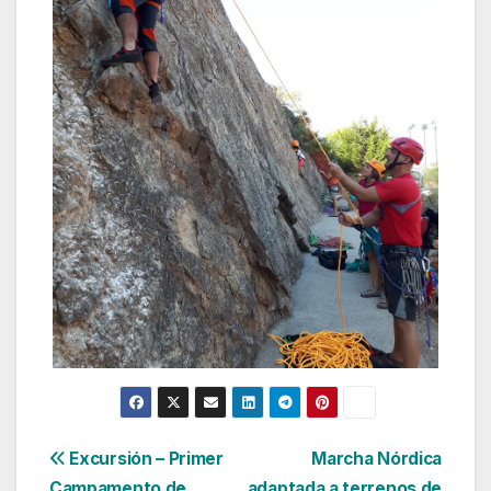
Navegación
Excursión – Primer
Marcha Nórdica
Campamento de
adaptada a terrenos de