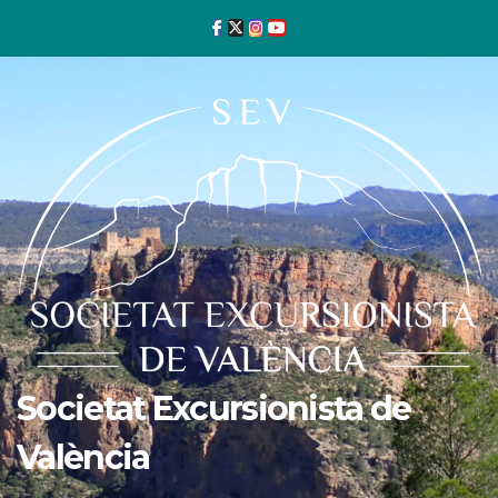
Ir
al
contenido
Societat Excursionista de
València