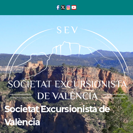
Ir
al
contenido
Societat Excursionista de
València