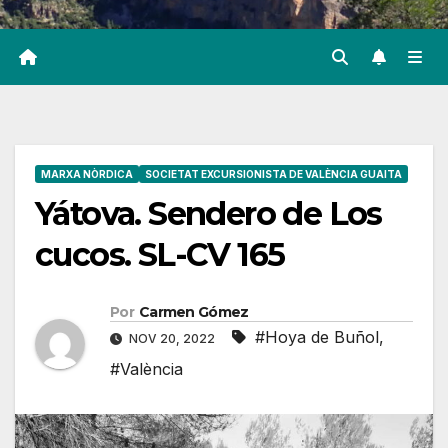
MARXA NÒRDICA
SOCIETAT EXCURSIONISTA DE VALÈNCIA GUAITA
Yátova. Sendero de Los
cucos. SL-CV 165
Por
Carmen Gómez
#Hoya de Buñol
,
NOV 20, 2022
#València