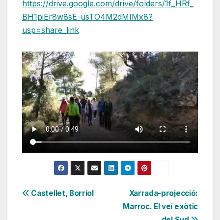
https://drive.google.com/drive/folders/1f_HRf_
BH1piEr8w8sE-usTO4M2dMIMx8?
usp=share_link
Navegación
Castellet, Borriol
Xarrada-projecció:
Marroc. El veí exòtic
de
del Sud