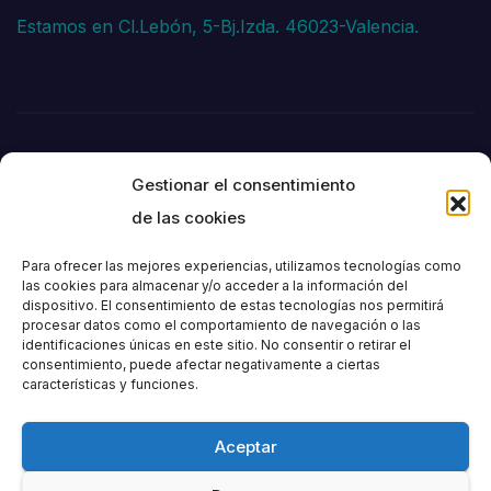
Estamos en Cl.Lebón, 5-Bj.Izda. 46023-Valencia.
Gestionar el consentimiento
de las cookies
Para ofrecer las mejores experiencias, utilizamos tecnologías como
las cookies para almacenar y/o acceder a la información del
dispositivo. El consentimiento de estas tecnologías nos permitirá
Societat
procesar datos como el comportamiento de navegación o las
identificaciones únicas en este sitio. No consentir o retirar el
consentimiento, puede afectar negativamente a ciertas
Excursionista de
características y funciones.
València
Aceptar