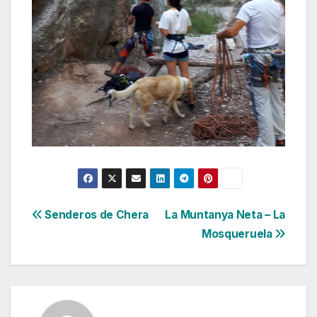
Navegación
Senderos de Chera
La Muntanya Neta – La
Mosqueruela
de
entradas