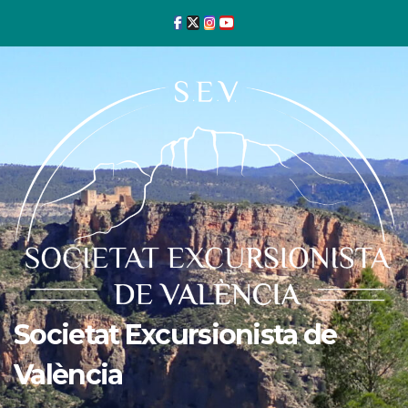
Ir
al
contenido
Societat Excursionista de
València