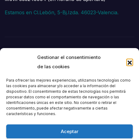
Estamos en Cl.Lebón, 5-Bj.Izda. 46023-Valencia.
Gestionar el consentimiento
de las cookies
Para ofrecer las mejores experiencias, utilizamos tecnologías como
las cookies para almacenar y/o acceder a la información del
dispositivo. El consentimiento de estas tecnologías nos permitirá
Societat
procesar datos como el comportamiento de navegación o las
identificaciones únicas en este sitio. No consentir o retirar el
consentimiento, puede afectar negativamente a ciertas
Excursionista de
características y funciones.
València
Aceptar