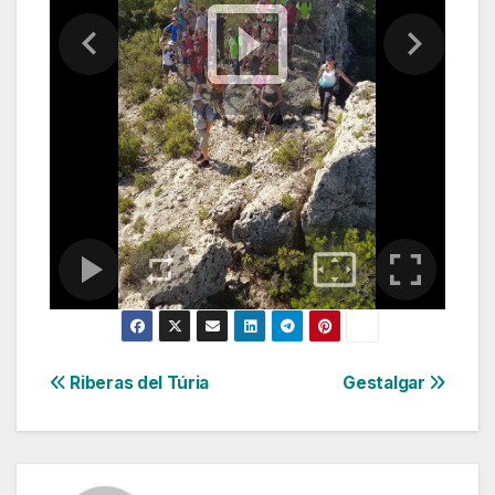
Navegación
Riberas del Túria
Gestalgar
de
entradas