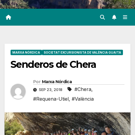
MARXA NÒRDICA
SOCIETAT EXCURSIONISTA DE VALÈNCIA GUAITA
Senderos de Chera
Por
Marxa Nórdica
#Chera
,
SEP 23, 2018
#Requena-Utiel
,
#València