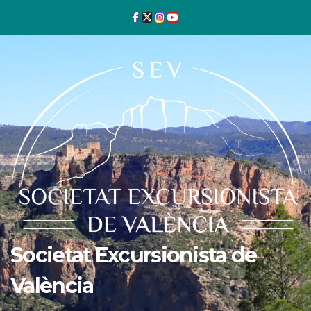
Ir
al
contenido
Societat Excursionista de
València