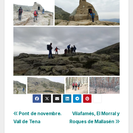
Navegación
Pont de novembre.
Vilafamés, El Morral y
Vall de Tena
Roques de Mallasén
de