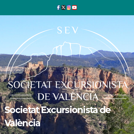
Ir
al
contenido
Societat Excursionista de
València