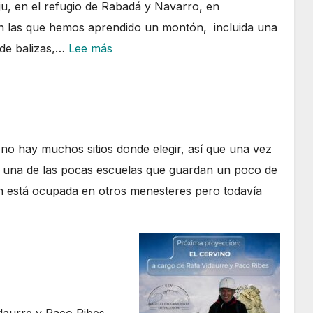
u, en el refugio de Rabadá y Navarro, en
en las que hemos aprendido un montón, incluida una
:
 de balizas,…
Lee más
Curso
orientación
Javalambre
junio
no hay muchos sitios donde elegir, así que una vez
2026
una de las pocas escuelas que guardan un poco de
ón está ocupada en otros menesteres pero todavía
bera
io
26