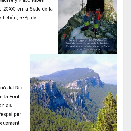
daurre y Paco Ribes
s 20:00 en la Sede de la
e Lebón, 5-Bj. de
nó del Riu
e la Font
en els
l’espai per
creuament