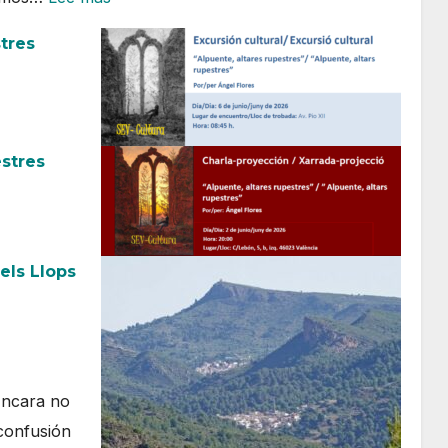
Corbera
stres
30
de
mayo
2026
estres
els Llops
Encara no
 confusión