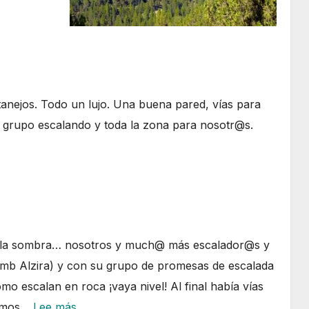
anó
l
u
lcalà
anejos. Todo un lujo. Una buena pared, vías para
 grupo escalando y toda la zona para nosotr@s.
 la sombra… nosotros y much@ más escalador@s y
imb Alzira) y con su grupo de promesas de escalada
o escalan en roca ¡vaya nivel! Al final había vías
:
hemos…
Lee más