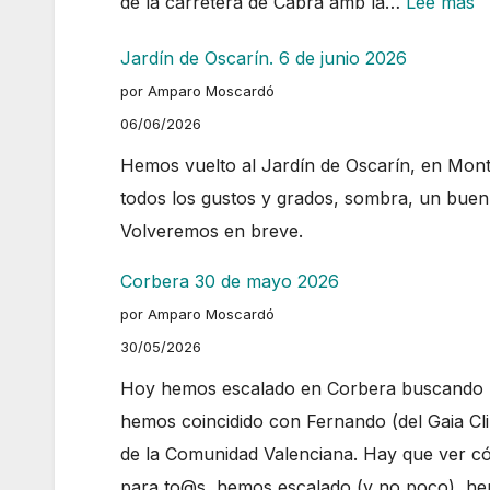
:
de la carretera de Cabra amb la…
Lee más
C
Jardín de Oscarín. 6 de junio 2026
de
por Amparo Moscardó
ri
06/06/2026
A
Hemos vuelto al Jardín de Oscarín, en Mont
todos los gustos y grados, sombra, un buen
Volveremos en breve.
Corbera 30 de mayo 2026
por Amparo Moscardó
30/05/2026
Hoy hemos escalado en Corbera buscando
hemos coincidido con Fernando (del Gaia Cl
de la Comunidad Valenciana. Hay que ver cóm
para to@s, hemos escalado (y no poco), 