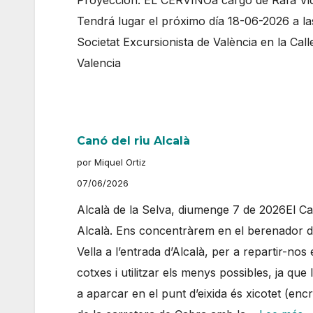
Proyección: EL CERVINOa cargo de Rafa Vi
Tendrá lugar el próximo día 18-06-2026 a la
Societat Excursionista de València en la Call
Valencia
Canó del riu Alcalà
por Miquel Ortiz
07/06/2026
Alcalà de la Selva, diumenge 7 de 2026El Ca
Alcalà. Ens concentràrem en el berenador d
Vella a l’entrada d’Alcalà, per a repartir-nos 
cotxes i utilitzar els menys possibles, ja que 
a aparcar en el punt d’eixida és xicotet (en