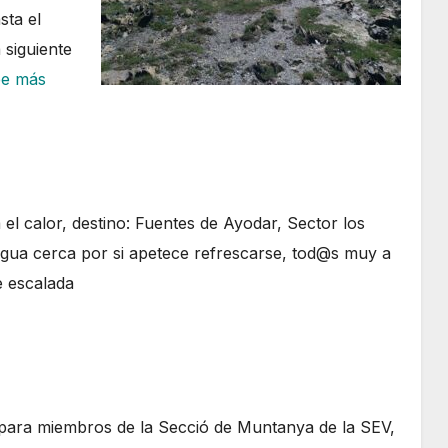
sta el
 siguiente
:
ee más
Travesía
Posets-
Maladeta,
junio
 calor, destino: Fuentes de Ayodar, Sector los
2026
 agua cerca por si apetece refrescarse, tod@s muy a
e escalada
 para miembros de la Secció de Muntanya de la SEV,